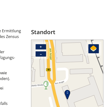
Standort
 Ermittlung
des Zensus
+
der
–
fügungs-
owie
nden).
ei
falls