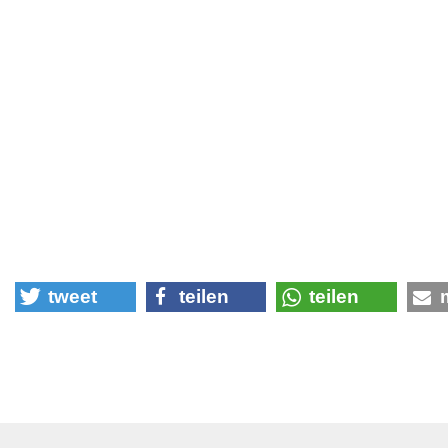
tweet
teilen
teilen